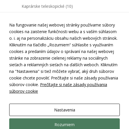
zlepšiť
Kaprárske teleskopické
(10)
funkčnosť
a
Kaprárske delené
(13)
štruktúru
Na fungovanie našej webovej stránky používame súbory
webovej
stránky na
cookies na zaistenie funkčnosti webu a s vaším súhlasom
základe
o. i. aj na personalizáciu obsahu našich webových stránok.
spôsobu
Kliknutím na tlačidlo „Rozumiem“ súhlasíte s využívaním
používania
cookies a predaním údajov o správaní na našej webovej
webovej
stránke na zobrazenie cielenej reklamy na sociálnych
stránky.
Kontakt
sieťach a reklamných sieťach na ďalších weboch. Kliknutím
Doprava a platba
na "Nastavenia" si tiež môžete vybrať, aký druh súborov
Používateľská
cookie chcete povoliť. Prečítajte si naše zásady používania
Obchodné podmienky
spokojnosť
súborov cookie.
Prečítajte si naše zásady používania
In order for
Ochrana osobných údajov
súborov cookie
our website to
Nastavenia cookies
perform as well
as possible
Nastavenia
during your
Web hosting by Canagon.com
visit. If you
refuse these
Rozumiem
cookies, some