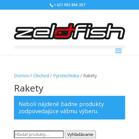
+421 905 866 267
Domov
/
Obchod
/
Pyrotechnika
/ Rakety
Rakety
Neboli nájdené žiadne produkty
zodpovedajúce vášmu výberu.
Hľadať:
Vyhľadávanie