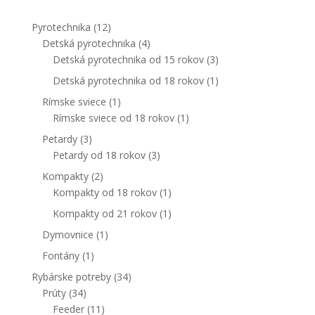
Pyrotechnika
(12)
Detská pyrotechnika
(4)
Detská pyrotechnika od 15 rokov
(3)
Detská pyrotechnika od 18 rokov
(1)
Rímske sviece
(1)
Rímske sviece od 18 rokov
(1)
Nevyhnutné
Petardy
(3)
Tieto súbory
Petardy od 18 rokov
(3)
cookie nie
sú voliteľné.
Kompakty
(2)
Sú potrebné
Kompakty od 18 rokov
(1)
pre
fungovanie
Kompakty od 21 rokov
(1)
webovej
Dymovnice
(1)
stránky.
Fontány
(1)
Rybárske potreby
(34)
Štatistiky
Prúty
(34)
Aby sme
Feeder
(11)
mohli