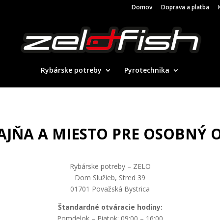
Domov
Doprava a platba
Rybárske potreby
Pyrotechnika
AJŇA A MIESTO PRE OSOBNÝ 
Rybárske potreby – ZELO
Dom Služieb, Stred 39
01701 Považská Bystrica
Štandardné otváracie hodiny:
Pomdelok – Piatok: 09:00 – 16:00