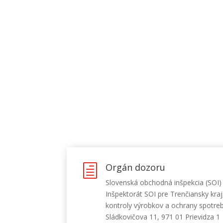
Orgán dozoru
h
Slovenská obchodná inšpekcia (SOI)
Inšpektorát SOI pre Trenčiansky kraj
kontroly výrobkov a ochrany spotreb
Sládkovičova 11, 971 01 Prievidza 1