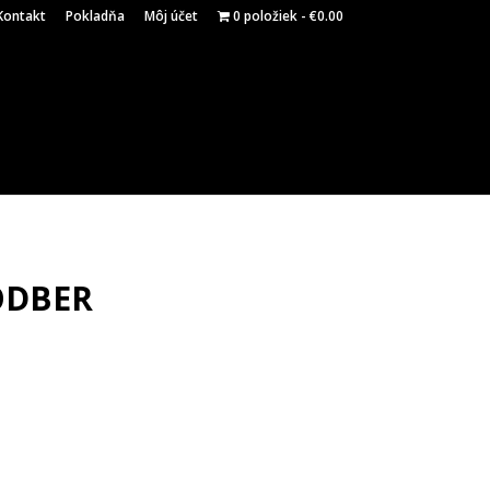
Kontakt
Pokladňa
Môj účet
0 položiek
€0.00
ODBER