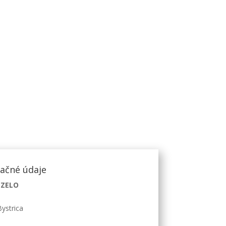
račné údaje
 ZELO
ystrica