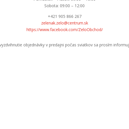
Sobota: 09:00 – 12:00
+421 905 866 267
zelenak.zelo@centrum.sk
https://www.facebook.com/ZeloObchod/
yzdvihnutie objednávky v predajni počas sviatkov sa prosím informuj
Nevyhnutné
Tieto súbory
cookie nie
sú voliteľné.
Sú potrebné
pre
fungovanie
webovej
stránky.
Štatistiky
Aby sme
mohli