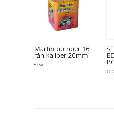
Martin bomber 16
SF
rán kaliber 20mm
E
BO
€
7.50
€
240