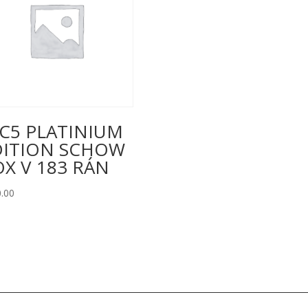
functionality
will disappear
from the
website.
Marketing
Aby naša
stránka
C5 PLATINIUM
počas vašej
DITION SCHOW
návštevy
fungovala čo
X V 183 RÁN
najlepšie. Ak
tieto súbory
.00
cookie
odmietnete,
niektoré
funkcie z
webovej
stránky
zmiznú.