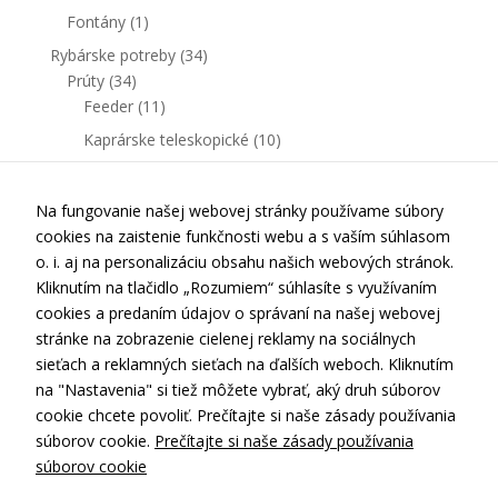
Fontány
(1)
Rybárske potreby
(34)
Prúty
(34)
Feeder
(11)
Kaprárske teleskopické
(10)
Kaprárske delené
(13)
Na fungovanie našej webovej stránky používame súbory
cookies na zaistenie funkčnosti webu a s vaším súhlasom
o. i. aj na personalizáciu obsahu našich webových stránok.
Kliknutím na tlačidlo „Rozumiem“ súhlasíte s využívaním
cookies a predaním údajov o správaní na našej webovej
stránke na zobrazenie cielenej reklamy na sociálnych
Kontakt
sieťach a reklamných sieťach na ďalších weboch. Kliknutím
Doprava a platba
na "Nastavenia" si tiež môžete vybrať, aký druh súborov
cookie chcete povoliť. Prečítajte si naše zásady používania
Obchodné podmienky
súborov cookie.
Prečítajte si naše zásady používania
Ochrana osobných údajov
súborov cookie
Nastavenia cookies