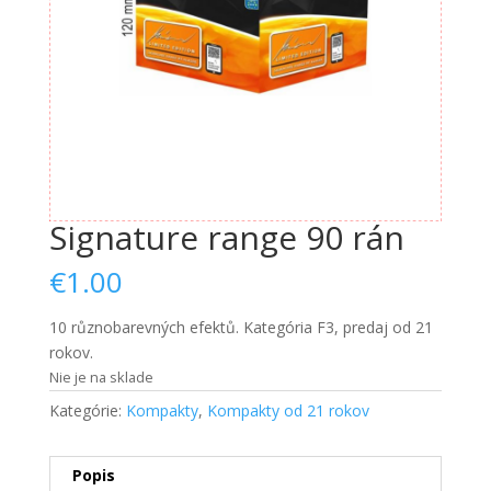
Nevyhnutné
Tieto súbory
Signature range 90 rán
cookie nie
sú voliteľné.
€
1.00
Sú potrebné
pre
fungovanie
10 různobarevných efektů. Kategória F3, predaj od 21
webovej
rokov.
stránky.
Nie je na sklade
Kategórie:
Kompakty
,
Kompakty od 21 rokov
Štatistiky
Aby sme
Popis
mohli