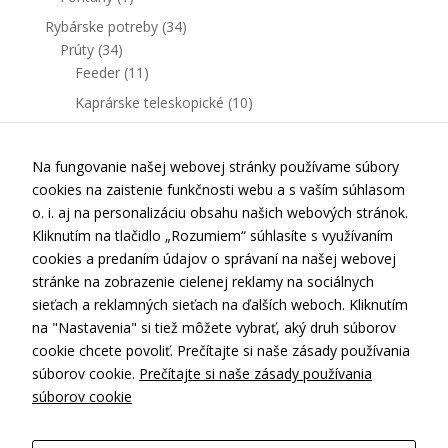
Rybárske potreby
(34)
Prúty
(34)
Feeder
(11)
Kaprárske teleskopické
(10)
Kaprárske delené
(13)
Na fungovanie našej webovej stránky používame súbory
cookies na zaistenie funkčnosti webu a s vaším súhlasom
o. i. aj na personalizáciu obsahu našich webových stránok.
Kliknutím na tlačidlo „Rozumiem“ súhlasíte s využívaním
cookies a predaním údajov o správaní na našej webovej
stránke na zobrazenie cielenej reklamy na sociálnych
Kontakt
sieťach a reklamných sieťach na ďalších weboch. Kliknutím
Doprava a platba
na "Nastavenia" si tiež môžete vybrať, aký druh súborov
cookie chcete povoliť. Prečítajte si naše zásady používania
Obchodné podmienky
súborov cookie.
Prečítajte si naše zásady používania
Ochrana osobných údajov
súborov cookie
Nastavenia cookies