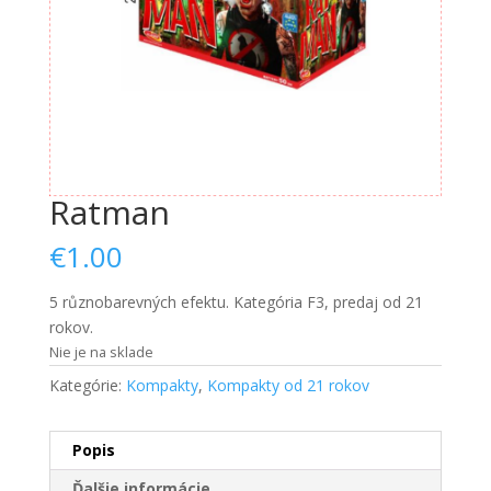
Nevyhnutné
Ratman
Tieto súbory
cookie nie
€
1.00
sú voliteľné.
Sú potrebné
5 různobarevných efektu. Kategória F3, predaj od 21
pre
fungovanie
rokov.
webovej
Nie je na sklade
stránky.
Kategórie:
Kompakty
,
Kompakty od 21 rokov
Štatistiky
Popis
Aby sme
mohli
Ďalšie informácie