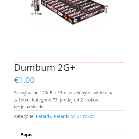
Nevyhnutné
Tieto súbory
Dumbum 2G+
cookie nie
sú voliteľné.
€
1.00
Sú potrebné
pre
fungovanie
Síla výbuchu 120dB z 15m se zeleným světlem na
webovej
začátku. Kategória F3, predaj od 21 rokov.
stránky.
Nie je na sklade
Kategórie:
Petardy
,
Petardy od 21 rokov
Štatistiky
Aby sme
Popis
mohli