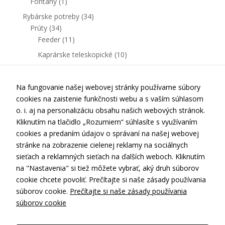
Fontány
(1)
Rybárske potreby
(34)
Prúty
(34)
Feeder
(11)
Kaprárske teleskopické
(10)
Kaprárske delené
(13)
Na fungovanie našej webovej stránky používame súbory
cookies na zaistenie funkčnosti webu a s vaším súhlasom
o. i. aj na personalizáciu obsahu našich webových stránok.
Kliknutím na tlačidlo „Rozumiem“ súhlasíte s využívaním
cookies a predaním údajov o správaní na našej webovej
stránke na zobrazenie cielenej reklamy na sociálnych
Kontakt
sieťach a reklamných sieťach na ďalších weboch. Kliknutím
Doprava a platba
na "Nastavenia" si tiež môžete vybrať, aký druh súborov
cookie chcete povoliť. Prečítajte si naše zásady používania
Obchodné podmienky
súborov cookie.
Prečítajte si naše zásady používania
Ochrana osobných údajov
súborov cookie
Nastavenia cookies