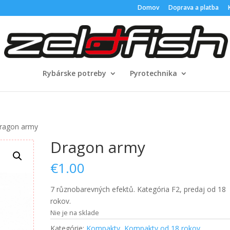
Domov
Doprava a platba
Rybárske potreby
Pyrotechnika
ragon army
Dragon army
€
1.00
7 různobarevných efektů. Kategória F2, predaj od 18
rokov.
Nie je na sklade
Kategórie:
Kompakty
,
Kompakty od 18 rokov