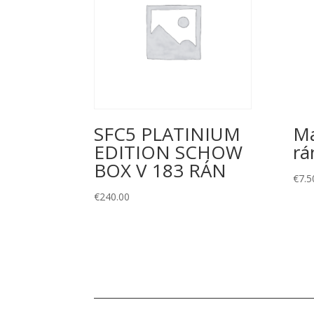
SFC5 PLATINIUM
Ma
EDITION SCHOW
rá
BOX V 183 RÁN
€
7.5
€
240.00