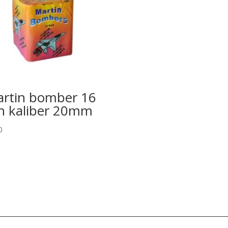
functionality
will disappear
from the
website.
Marketing
Aby naša
stránka
rtin bomber 16
počas vašej
n kaliber 20mm
návštevy
fungovala čo
najlepšie. Ak
0
tieto súbory
cookie
odmietnete,
niektoré
funkcie z
webovej
stránky
zmiznú.