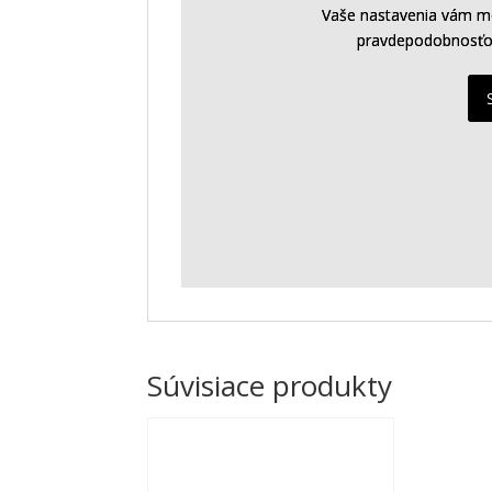
Vaše nastavenia vám mô
Vaše nastavenia vám mô
pravdepodobnosťou
pravdepodobnosťou
Súvisiace produkty