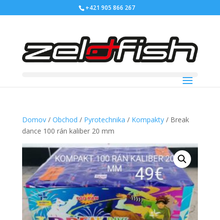
+421 905 866 267
Domov
/
Obchod
/
Pyrotechnika
/
Kompakty
/ Break
dance 100 rán kaliber 20 mm