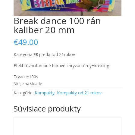
Break dance 100 rán
kaliber 20 mm
€
49.00
Kategória:
F3
predaj od 21rokov
Nevyhnutné
Tieto súbory
Efekt:rôznofarebné blikavé chryzantémy+krekling
cookie nie
sú voliteľné.
Trvanie:100s
Sú potrebné
Nie je na sklade
pre
fungovanie
Kategórie:
Kompakty
,
Kompakty od 21 rokov
webovej
stránky.
Súvisiace produkty
Štatistiky
Aby sme
mohli