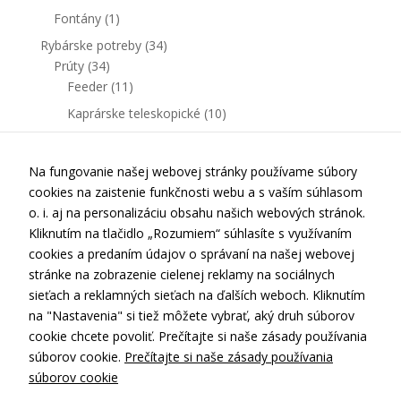
Fontány
(1)
Rybárske potreby
(34)
Prúty
(34)
Feeder
(11)
Kaprárske teleskopické
(10)
Kaprárske delené
(13)
Na fungovanie našej webovej stránky používame súbory
cookies na zaistenie funkčnosti webu a s vaším súhlasom
o. i. aj na personalizáciu obsahu našich webových stránok.
Kliknutím na tlačidlo „Rozumiem“ súhlasíte s využívaním
cookies a predaním údajov o správaní na našej webovej
stránke na zobrazenie cielenej reklamy na sociálnych
Kontakt
sieťach a reklamných sieťach na ďalších weboch. Kliknutím
Doprava a platba
na "Nastavenia" si tiež môžete vybrať, aký druh súborov
cookie chcete povoliť. Prečítajte si naše zásady používania
Obchodné podmienky
súborov cookie.
Prečítajte si naše zásady používania
Ochrana osobných údajov
súborov cookie
Nastavenia cookies