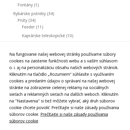
Fontány
(1)
Rybárske potreby
(34)
Prúty
(34)
Feeder
(11)
Kaprárske teleskopické
(10)
Kaprárske delené
(13)
Na fungovanie našej webovej stránky používame súbory
cookies na zaistenie funkčnosti webu a s vaším súhlasom
o. i. aj na personalizáciu obsahu našich webových stránok.
Kliknutím na tlačidlo „Rozumiem“ súhlasíte s využívaním
cookies a predaním údajov o správaní na našej webovej
stránke na zobrazenie cielenej reklamy na sociálnych
Kontakt
sieťach a reklamných sieťach na ďalších weboch. Kliknutím
Doprava a platba
na "Nastavenia" si tiež môžete vybrať, aký druh súborov
cookie chcete povoliť. Prečítajte si naše zásady používania
Obchodné podmienky
súborov cookie.
Prečítajte si naše zásady používania
Ochrana osobných údajov
súborov cookie
Nastavenia cookies