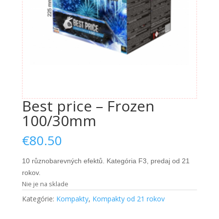
Nevyhnutné
Tieto súbory
Best price – Frozen
cookie nie
100/30mm
sú voliteľné.
Sú potrebné
pre
€
80.50
fungovanie
webovej
10 různobarevných efektů. Kategória F3, predaj od 21
stránky.
rokov.
Nie je na sklade
Štatistiky
Kategórie:
Kompakty
,
Kompakty od 21 rokov
Aby sme
mohli